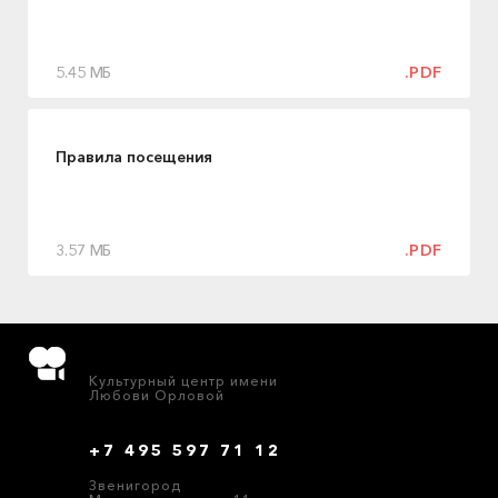
5.45 МБ
.PDF
Правила посещения
3.57 МБ
.PDF
Культурный центр имени
Любови Орловой
+7 495 597 71 12
Звенигород