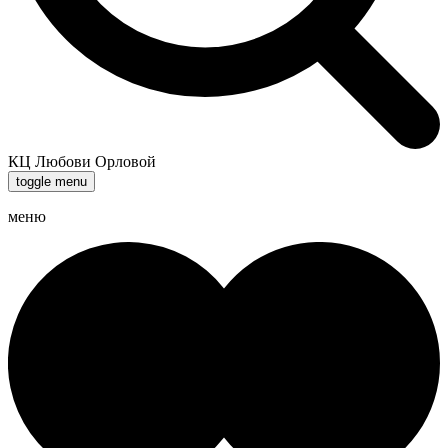
КЦ Любови Орловой
toggle menu
меню