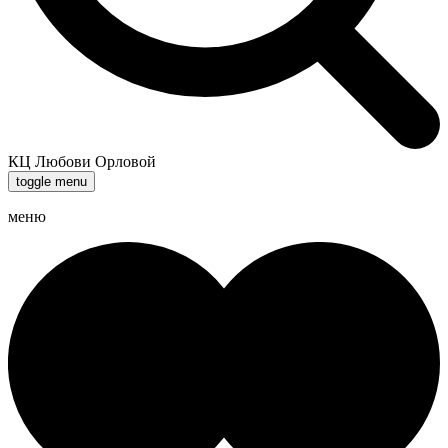
КЦ Любови Орловой
toggle menu
меню