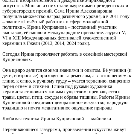
области изобразительного и декоративно-прикладного
искусства. Многие из них стали лауреатами президентских и
губернаторских премий. Сама Ирина Александровна
получила множество наград различного уровня, а в 2011 году
– звание «Почётный работник в сфере молодёжной
политики». Ирина Куприянова – постоянный участник
выставок, её нашло и международное признание: лауреат V,
VI и XIII Международных фестивалей художественной
керамики в Гжели (2013, 2014, 2024 годы).
Сегодня Ирина продолжает работать в семейной мастерской
Куприяновых.
Она щедро делится своими знаниями и опытом. Её ученики (и
дети, и взрослые) приходят не за ремеслом, а за отношением: к
глине, к огню, к ручному труду – учатся терпению, смирению
перед огнем и стихией. Глина под руками художника-
керамиста становится живым существом: превращается в
травы, цветы, птиц, сосуды и образы тишины. Работы Ирины
Куприяновой соединяют декоративное искусство, народную
традицию и почти медитативное ощущение природы.
Любимая техника Ирины Куприяновой — майолика.
Переливающиеся глазурями, произведения искусства живут