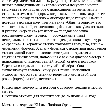
своей керамической жизнью, радуют зрителей, не оставляют
никого равнодушными. В керамическом искусстве мастер
выступает в роли соавтора с природными материалами и
стихиями: земля даёт форму, вода связывает, огонь закрепляет
характер и рождает стекло – многоцветную глазурь. Именно
поэтому выставка получила название «Glass черепахи»: это
многослойный образ, соединяющий английское glass (стекло)
и русское «черепаха» (от череп — твёрдая оболочка,
родственное слову черепок — обожжённая глина) –
центральный экспонат выставки – декоративная скульптура
«Черепаха». В керамике стекло становится глазурью, глина –
черепками, формой. А глаз «Черепахи», покрытый прозрачной
стекловидной массой, словно «смотрит» на зрителя из
глубины тысячелетий, напоминая о вечном диалоге мастера с
природными стихиями: землёй, водой, огнём и воздухом.
Черепаха в керамике — не случайный образ. Она
символизирует главное, чему учит глина: неспешной
мудрости, упорству и умению терпеливо нести свой дом
(свою форму) на себе, несмотря ни на что.
К выставке приурочены встречи с автором, лекции и мастер-
классы.
Выставка открыта для посетителей до 26 июля 2026 года.
Место проведения: КЦ им. Любови Орловой.