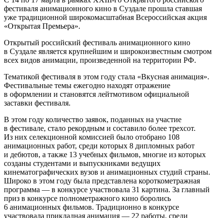
фестиваля анимационного кино в Суздале прошла ставшая
уже традиционной широкомасштабная Всероссийская акция
«Открытая Премьера».
Открытый российский фестиваль анимационного кино
в Суздале является крупнейшим и широкоизвестным смотром
всех видов анимации, произведенной на территории РФ.
Тематикой фестиваля в этом году стала «Вкусная анимация».
Фестивальные темы ежегодно находят отражение
в оформлении и становятся лейтмотивом официальной
заставки фестиваля.
В этом году количество заявок, поданных на участие
в фестивале, стало рекордным и составило более трехсот.
Из них селекционной комиссией было отобрано 108
анимационных работ, среди которых 8 дипломных работ
и дебютов, а также 13 учебных фильмов, многие из которых
созданы студентами и выпускниками ведущих
кинематографических вузов и анимационных студий страны.
Широко в этом году была представлена короткометражная
программа — в конкурсе участвовала 31 картина. За главный
приз в конкурсе полнометражного кино боролись
6 анимационных фильмов. Традиционно в конкурсе
участвовала прикладная анимация — 22 работы, среди