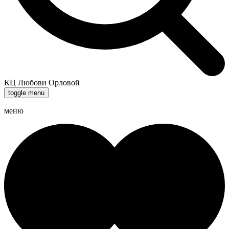
КЦ Любови Орловой
toggle menu
меню