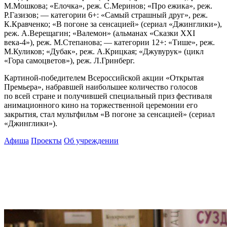
М.Мошкова; «Елочка», реж. С.Меринов; «Про ежика», реж.
Р.Газизов; — категории 6+: «Самый страшный друг», реж.
К.Кравченко; «В погоне за сенсацией» (сериал «Джинглики»),
реж. А.Верещагин; «Валемон» (альманах «Сказки XXI
века-4»), реж. М.Степанова; — категории 12+: «Тише», реж.
М.Куликов; «Дубак», реж. А.Крицкая; «Джувурук» (цикл
«Гора самоцветов»), реж. Л.Гринберг.
Картиной-победителем Всероссийской акции «Открытая
Премьера», набравшей наибольшее количество голосов
по всей стране и получившей специальный приз фестиваля
анимационного кино на торжественной церемонии его
закрытия, стал мультфильм «В погоне за сенсацией» (сериал
«Джинглики»).
Афиша
Проекты
Об учреждении