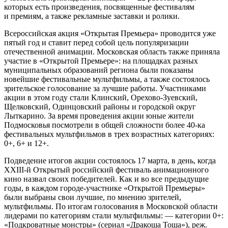
которых есть произведения, посвященные фестивалям
и премиям, а также рекламные заставки и ролики.
Всероссийская акция «Открытая Премьера» проводится уже
пятый год и ставит перед собой цель популяризации
отечественной анимации. Московская область также приняла
участие в «Открытой Премьере»: на площадках разных
муниципальных образований региона были показаны
новейшие фестивальные мультфильмы, а также состоялось
зрительское голосование за лучшие работы. Участниками
акции в этом году стали Клинский, Орехово-Зуевский,
Щелковский, Одинцовский районы и городской округ
Лыткарино. За время проведения акции юные жители
Подмосковья посмотрели в общей сложности более 40-ка
фестивальных мультфильмов в трех возрастных категориях:
0+, 6+ и 12+.
Подведение итогов акции состоялось 17 марта, в день, когда
XXIII-й Открытый российский фестиваль анимационного
кино назвал своих победителей. Как и во все предыдущие
годы, в каждом городе-участнике «Открытой Премьеры»
были выбраны свои лучшие, по мнению зрителей,
мультфильмы. По итогам голосования в Московской области
лидерами по категориям стали мультфильмы: — категории 0+:
«Подкроватные монстры» (сериал «Дракоша Тоша»), реж.