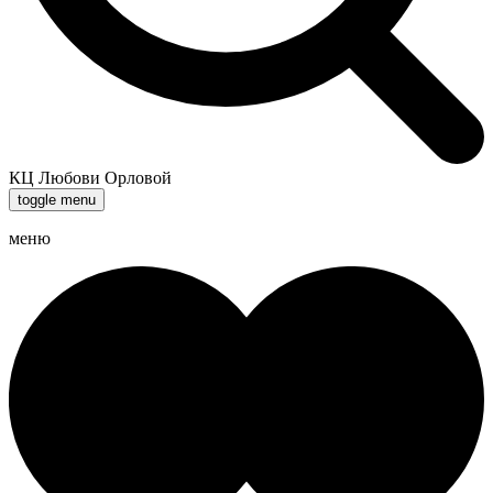
КЦ Любови Орловой
toggle menu
меню