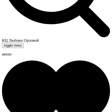
КЦ Любови Орловой
toggle menu
меню