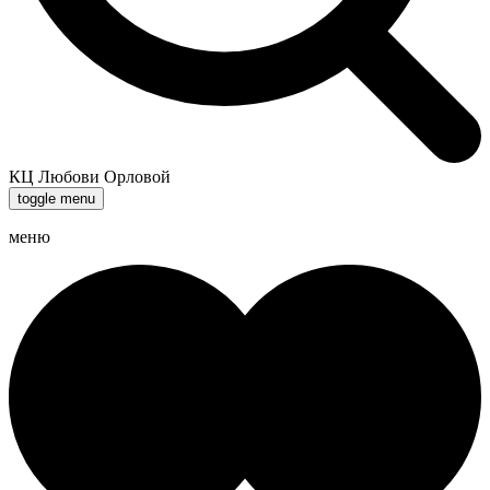
КЦ Любови Орловой
toggle menu
меню