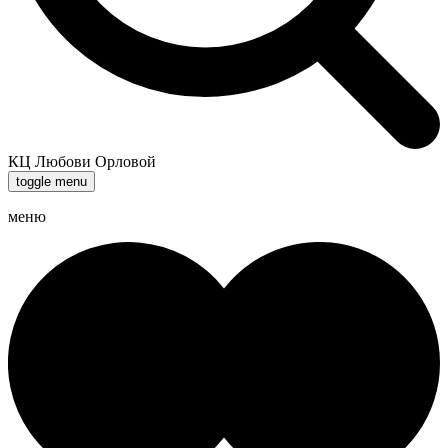
КЦ Любови Орловой
toggle menu
меню