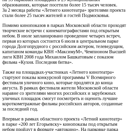
образованиях, которые посетили более 15 тысяч человек.
За 2 месяца работы «Летнего кинотеатра» зрителями проекта
стали более 25 тысяч жителей и гостей Подмосковья.
Помимо кинопоказов в парках Московской области проходят
творческие встречи с кинематографистами под открытым
небом. В июле запланировано проведение четырех встреч,
первая из которых состоится 6 июля в центральном парке
города Долгопрудного с российским актером, телеведущим,
капитаном команды КВН «МаксимуМ», Чемпионом Высшей
лиги КВН 2008 года Михаилом Башкатовым с показом
фильма «Кухня. Последняя битва».
Также на площадках-участниках «Летнего кинотеатра»
стартуют показы конкурсной программы V Всемирного
фестиваля уличного кино, которые продлятся до конца
августа. В рамках фестиваля жители Московской области
наравне со зрителями многих российских и зарубежных
уличных площадок смогут посмотреть и оценить лучшие
короткометражные фильмы российских авторов, созданные
за последний год.
Впервые в рамках областного проекта «Летний кинотеатр»
в парке «200 лет Егорьевску» кинопоказы под открытым
небом пройдут в формате «автокино». На парковке парка